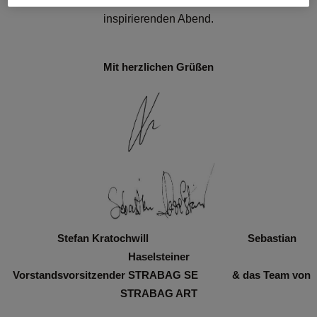
Wir freuen uns sehr auf Ihr Kommen und einen
inspirierenden Abend.
Mit herzlichen Grüßen
Stefan Kratochwill Sebastian
Haselsteiner
Vorstandsvorsitzender STRABAG SE & das Team von
STRABAG ART