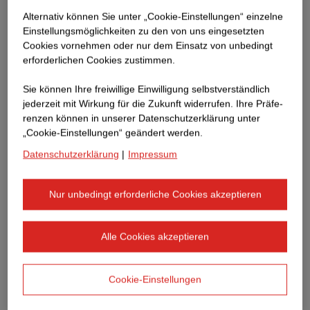
Alternativ können Sie unter „Cookie-Einstellungen“ einzelne
Shortlisted Artists 2026:
Einstellungsmöglichkeiten zu den von uns eingesetzten
Cookies vornehmen oder nur dem Einsatz von unbedingt
PAULINA EMILIA AUMAYR
erforderlichen Cookies zustimmen.
DANIEL HÖLZL
TASSILO LANTERMANN
Sie können Ihre freiwillige Einwilligung selbstverständlich
TANYA PIONIKER
jederzeit mit Wirkung für die Zukunft widerrufen. Ihre Prä­fe­
renzen können in unserer Datenschutzerklärung unter
MARKO ŠAJN
„Cookie-Einstellungen“ geändert werden.
Datenschutzerklärung
|
Impressum
Termin: Donnerstag, 25. Juni 2026
Beginn: 18 Uhr
Ort: STRABAG ART Site im Gironcoli-Kristall
Nur unbedingt erforderliche Cookies akzeptieren
Donau‑City‑Straße 9, 1220 Wien
Alle Cookies akzeptieren
Aufgrund einer begrenzten Teilnehmer:innenzahl bitten wir
um verbindliche Anmeldung
Cookie-Einstellungen
bis 11. Juni 2026, 18 Uhr (First Come, First Served).