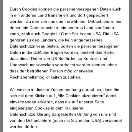
Leider ist das verfügbare
Durch Cookies können die personenbezogenen Daten auch
Teilnahmekontingent bereits ausgeschöpft,
in ein anderes Land transferiert und dort gespeichert
weshalb wir keine weiteren Plätze anbieten
werden. Zu den von uns oben erwähnten Drittanbietern, bei
denen ein Datentransfer in ein anderes Land stattfinden
können. Wir freuen uns jedoch sehr, Sie bei
kann, zählt auch Google LLC mit Sitz in den USA. Die USA
einer unserer nächsten Veranstaltungen
gehören zu den Ländern, die kein angemessenes
Datenschutzniveau bieten. Sollten die personenbezogenen
begrüßen zu dürfen!
Daten in die USA übertragen werden, besteht das Risiko,
dass diese Daten von US-Behörden zu Kontroll- und
Überwachungszwecken verarbeitet werden können, ohne
dass der betroffenen Person möglicherweise
Rechtsbehelfsmöglichkeiten zustehen.
Liebe Kunstliebhaber:innen,
Verehrte Gäste!
Wir weisen in diesem Zusammenhang darauf hin, dass Sie
sich mit dem Klicken auf „Alle Cookies akzeptieren“ damit
Wir freuen uns sehr, Sie zur Preisverleihung des STRABAG ART
ein­ver­standen erklären, dass die auf unserer Seite
Award 2026 einzuladen!
eingesetzten Cookies in dem in unserer
An diesem Abend feiern wir fünf herausragende Positionen
Datenschutzerklärung dargestellten Umfang von uns und
von den Drittanbietern (auch mit Sitz in den USA) verwendet
zeitgenössischer Kunst, begleitet von einem musikalischen
werden dürfen.
Rahmenprogramm.