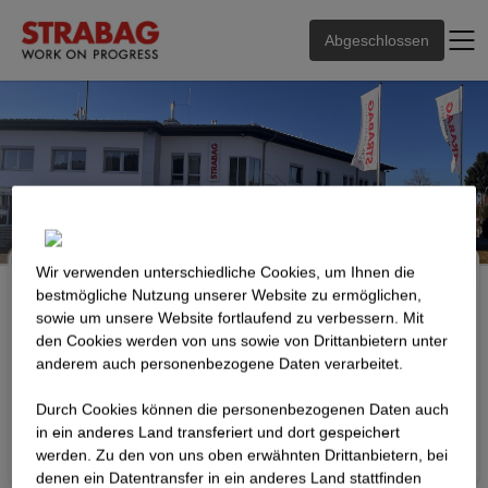
Abgeschlossen
Wir verwenden unterschiedliche Cookies, um Ihnen die
Einweihungsfeier des neuen
best­mögliche Nutzung unserer Website zu ermöglichen,
Standorts Innernzell
sowie um unsere Website fortlaufend zu verbessern. Mit
18. Juli 2026
den Cookies werden von uns sowie von Drittanbietern unter
anderem auch personenbezogene Daten verarbeitet.
10:00 - 16:00
STRABAG AG
Durch Cookies können die personenbezogenen Daten auch
Deggendorfer Straße 15, 94548 Innernzell BY, Deutschland
in ein anderes Land transferiert und dort gespeichert
Anmeldungen sind abgeschlossen
werden. Zu den von uns oben erwähnten Drittanbietern, bei
denen ein Datentransfer in ein anderes Land stattfinden