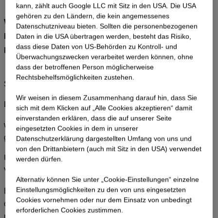
kann, zählt auch Google LLC mit Sitz in den USA. Die USA
gehören zu den Ländern, die kein angemessenes
Willkommen zur Anmeldung für die
Datenschutzniveau bieten. Sollten die personenbezogenen
Einweihungsfeier des neuen Standorts in
Daten in die USA übertragen werden, besteht das Risiko,
dass diese Daten von US-Behörden zu Kontroll- und
Innernzell!
Überwachungszwecken verarbeitet werden können, ohne
dass der betroffenen Person möglicherweise
Rechtsbehelfsmöglichkeiten zustehen.
Sehr geehrte Damen und Herren,
Wir weisen in diesem Zusammenhang darauf hin, dass Sie
Liebe Kolleginnen und Kollegen,
sich mit dem Klicken auf „Alle Cookies akzeptieren“ damit
ein­ver­standen erklären, dass die auf unserer Seite
wir freuen uns, dass ihr diesen besonderen Meilenstein
eingesetzten Cookies in dem in unserer
gemeinsam mit uns feiern möchtet!
Datenschutzerklärung dargestellten Umfang von uns und
von den Drittanbietern (auch mit Sitz in den USA) verwendet
Über dieses Formular könnt ihr euch ganz einfach für die
werden dürfen.
Veranstaltung registrieren.
Alternativ können Sie unter „Cookie-Einstellungen“ einzelne
Einstellungsmöglichkeiten zu den von uns eingesetzten
Euch erwartet ein abwechslungsreicher Tag mit einem
Cookies vornehmen oder nur dem Einsatz von unbedingt
offiziellen Teil, Essen und Getränken sowie einem
erforderlichen Cookies zustimmen.
unterhaltsamen Musik- und Kinderprogramm.