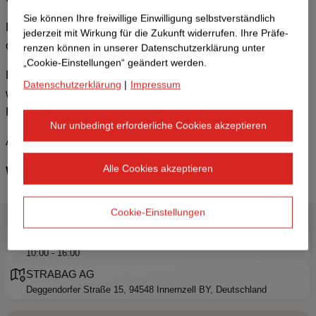
Sie können Ihre freiwillige Einwilligung selbstverständlich
Die Parkmöglichkeiten sind im Reiter „Anfahrt & Parken“ im
jederzeit mit Wirkung für die Zukunft widerrufen. Ihre Prä­fe­
oberen Menü der Seite erläutert.
renzen können in unserer Datenschutzerklärung unter
„Cookie-Einstellungen“ geändert werden.
Damit wir die Veranstaltung optimal planen können, bitten
Datenschutzerklärung
|
Impressum
wir euch im Anmeldeformular anzugeben, mit wie vielen
Personen (Partner und Kinder) ihr teilnehmt.
Nur unbedingt erforderliche Cookies akzeptieren
Anmeldeschluss ist am 31. Mai 2026.
Alle Cookies akzeptieren
Wir freuen uns auf einen großartigen Tag mit euch!
Cookie-Einstellungen
18. Juli 2026
10:00 - 16:00
STRABAG AG
Deggendorfer Straße 15, 94548 Innernzell BY, Deutschland