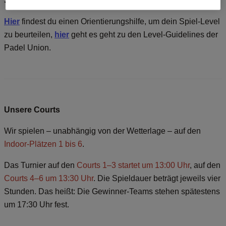
Spiel-Levels
Hier
findest du einen Orientierungshilfe, um dein Spiel-Level
zu beurteilen,
hier
geht es geht zu den Level-Guidelines der
Padel Union.
Unsere Courts
Wir spielen – unabhängig von der Wetterlage – auf den
Indoor-Plätzen 1 bis 6
.
Das Turnier auf den
Courts 1–3 startet um 13:00 Uhr
, auf den
Courts 4–6 um 13:30 Uhr
. Die Spieldauer beträgt jeweils vier
Stunden. Das heißt: Die Gewinner-Teams stehen spätestens
um 17:30 Uhr fest.