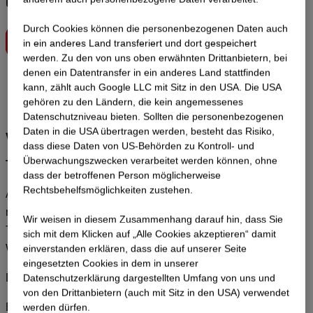
übernimmt die Platzgebühr der Betriebsrat
Durch Cookies können die personenbezogenen Daten auch
in ein anderes Land transferiert und dort gespeichert
werden. Zu den von uns oben erwähnten Drittanbietern, bei
denen ein Datentransfer in ein anderes Land stattfinden
kann, zählt auch Google LLC mit Sitz in den USA. Die USA
gehören zu den Ländern, die kein angemessenes
Datenschutzniveau bieten. Sollten die personenbezogenen
Daten in die USA übertragen werden, besteht das Risiko,
Wichtig zu wissen
dass diese Daten von US-Behörden zu Kontroll- und
Überwachungszwecken verarbeitet werden können, ohne
Teilnahmebedingungen
dass der betroffenen Person möglicherweise
Rechtsbehelfsmöglichkeiten zustehen.
Alle
Mitarbeiter:innen von STRABAG Ost
sind eingeladen,
mitzuspielen. Das Turnier hat einen klaren Networking- und
Wir weisen in diesem Zusammenhang darauf hin, dass Sie
Teambuilding-Charakter – im Mittelpunkt steht der Spaß.
sich mit dem Klicken auf „Alle Cookies akzeptieren“ damit
Willkommen sind alle Spiel-Levels.
ein­ver­standen erklären, dass die auf unserer Seite
eingesetzten Cookies in dem in unserer
Die Anmeldung erfolgt einzeln (nicht als Team).
Datenschutzerklärung dargestellten Umfang von uns und
von den Drittanbietern (auch mit Sitz in den USA) verwendet
Es stehen insgesamt 6 Padel-Plätze zur Verfügung. Gespielt
werden dürfen.