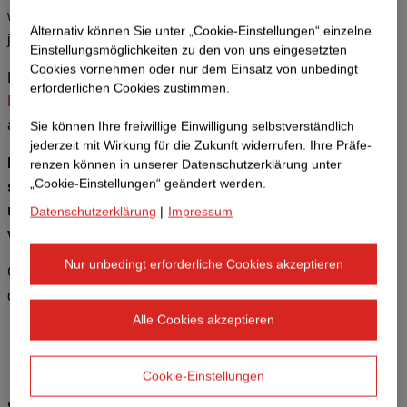
werden zwei Turniere im Format „King/Queen of the Court“,
Alternativ können Sie unter „Cookie-Einstellungen“ einzelne
jeweils auf drei Plätzen über vier Stunden.
Einstellungsmöglichkeiten zu den von uns eingesetzten
Cookies vornehmen oder nur dem Einsatz von unbedingt
Bei der Anmeldung gilt das
First-come-first-served-
erforderlichen Cookies zustimmen.
Prinzip
.
Personen auf der Warteliste rücken bei Absagen
automatisch nach und werden per E-Mail informiert.
Sie können Ihre freiwillige Einwilligung selbstverständlich
jederzeit mit Wirkung für die Zukunft widerrufen. Ihre Prä­fe­
Bitte sei fair und pünktlich: Solltest du verhindert sein,
renzen können in unserer Datenschutzerklärung unter
„Cookie-Einstellungen“ geändert werden.
sage rechtzeitig ab, damit Kolleg:innen auf der Warteliste
nachrücken können und alle Teams (zwei gegen zwei)
Datenschutzerklärung
|
Impressum
vollständig sind.
Nur unbedingt erforderliche Cookies akzeptieren
Gib bei der Anmeldung bitte dein
Spiel-Level
bekannt –
damit unterstützt du uns bei der optimalen Teameinteilung.
Alle Cookies akzeptieren
Cookie-Einstellungen